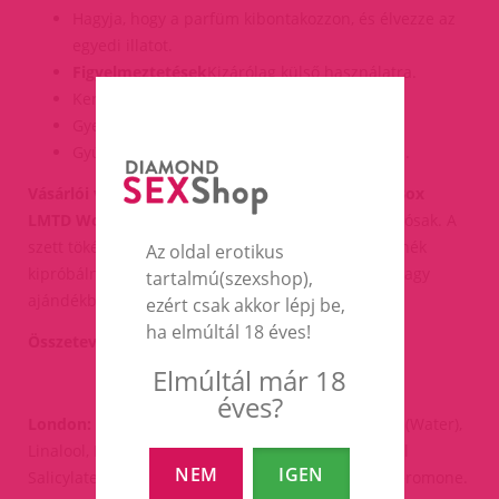
Hagyja, hogy a parfüm kibontakozzon, és élvezze az
egyedi illatot.
Figyelmeztetések
Kizárólag külső használatra.
Kerülje a szembejutást.
Gyermekektől elzárva tartandó.
Gyúlékony – tartsa távol nyílt lángtól és hőtől.
Vásárlói vélemények
A vásárlók dicsérik a
Tester Box
LMTD Women
illatait, amelyek kifinomultak és tartósak. A
szett tökéletes választás azok számára, akik szeretnék
Az oldal erotikus
kipróbálni a különböző pheromonos parfümöket, vagy
tartalmú(szexshop),
ajándékba keresnek különleges terméket.
ezért csak akkor lépj be,
ha elmúltál 18 éves!
Összetevők
Elmúltál már 18
éves?
London:
Alcohol Denat., Parfum (Fragrance), Aqua (Water),
Linalool, Limonene, Alpha-Isomethyl Ionone, Benzyl
NEM
IGEN
Salicylate, Geraniol, Citral, Eugenol, Citronellol, Pheromone.