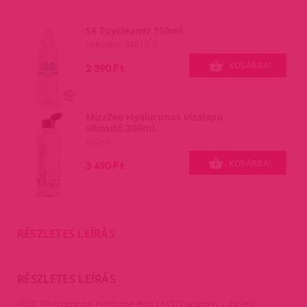
S8 Toycleaner 150ml.
cikkszám: 36815_0
KOSÁRBA!
2 390 Ft
MizzZee Hyaluronos vízalapú
síkosító,200ml.
200ml
KOSÁRBA!
3 490 Ft
RÉSZLETES LEÍRÁS
RÉSZLETES LEÍRÁS
HOT Pheromone Perfume Box LMTD women - 4x5ml