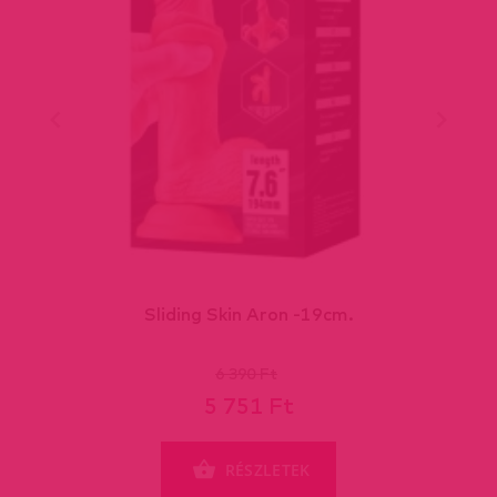
Sliding Skin Aron -19cm.
6 390 Ft
5 751 Ft
RÉSZLETEK