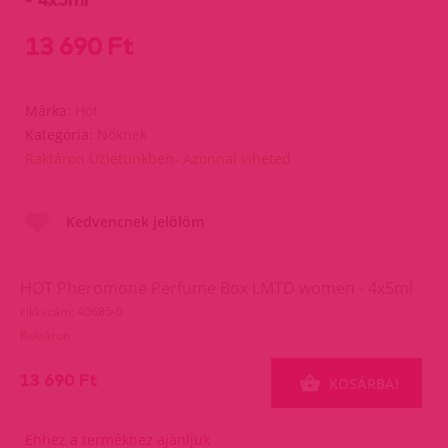
13 690 Ft
Márka:
Hot
Kategória:
Nőknek
Raktáron Üzletünkben- Azonnal viheted
Kedvencnek jelölöm
HOT Pheromone Perfume Box LMTD women - 4x5ml
cikkszám: 40685-0
Raktáron
13 690 Ft
KOSÁRBA!
Ehhez a termékhez ajánljuk