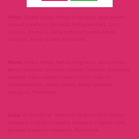
Tokyo:
Alcohol Denat., Parfum (Fragrance), Aqua (Water),
Linalool, Limonene, Citronellol, Benzyl Benzoate, Citral,
Geraniol, Coumarin, Alpha-Isomethyl Ionone, Benzyl
Salicylate, Benzyl Alcohol, Pheromone.
Miami:
Alcohol Denat., Parfum (Fragrance), Aqua (Water),
Benzyl Salicylate, Limonene, Linalool, Coumarin, Citronellol,
Geraniol, Alpha-Isomethyl Ionone, Citral, Eugeniol,
Cinnamaldehyde, Benzyl Alcohol, Benzyl Benzoate,
Isoeugenol, Pheromone.
Dubai:
Alcohol Denat., Parfum (Fragrance), Aqua (Water),
Limonene, Linalool, Citronellol, Coumarin, Eugenol, Citral,
Geraniol, Cinnamal, Isoeugenol, Pheromone.