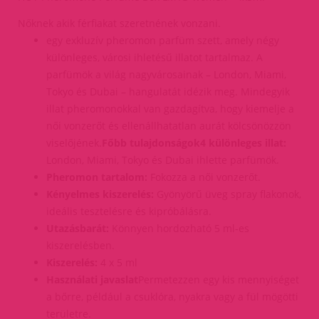
Nőknek akik férfiakat szeretnének vonzani.
egy exkluzív pheromon parfüm szett, amely négy
különleges, városi ihletésű illatot tartalmaz. A
parfümök a világ nagyvárosainak – London, Miami,
Tokyo és Dubai – hangulatát idézik meg. Mindegyik
illat pheromonokkal van gazdagítva, hogy kiemelje a
női vonzerőt és ellenállhatatlan aurát kölcsönözzön
viselőjének.
Főbb tulajdonságok4 különleges illat:
London, Miami, Tokyo és Dubai ihlette parfümök.
Pheromon tartalom:
Fokozza a női vonzerőt.
Kényelmes kiszerelés:
Gyönyörű üveg spray flakonok,
ideális tesztelésre és kipróbálásra.
Utazásbarát:
Könnyen hordozható 5 ml-es
kiszerelésben.
Kiszerelés:
4 x 5 ml
Használati javaslat
Permetezzen egy kis mennyiséget
a bőrre, például a csuklóra, nyakra vagy a fül mögötti
területre.