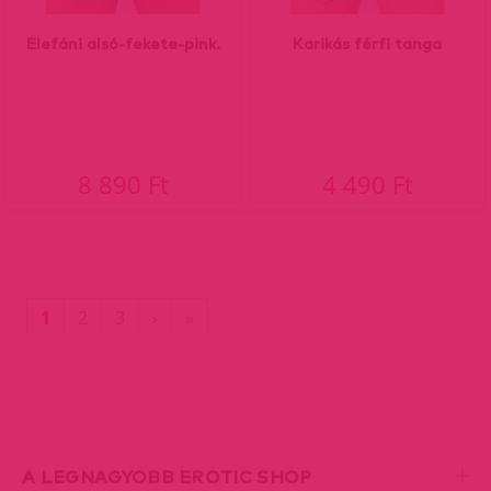
Elefáni alsó-fekete-pink.
Karikás férfi tanga
8 890 Ft
4 490 Ft
(current)
Utolsó
1
2
3
›
»
oldal
A LEGNAGYOBB EROTIC SHOP