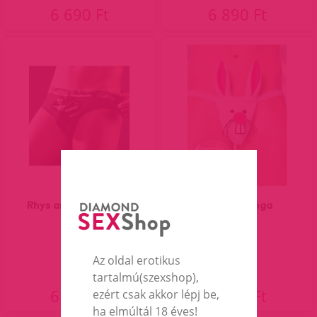
6 690 Ft
6 890 Ft
Rhys army férfi alsó.
Nyuszis tanga
Az oldal erotikus
tartalmú(szexshop),
6 290 Ft
6 690 Ft
ezért csak akkor lépj be,
ha elmúltál 18 éves!