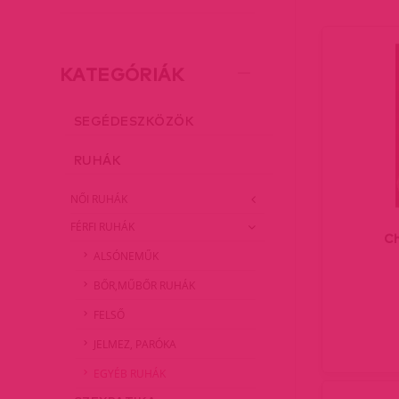
KATEGÓRIÁK
SEGÉDESZKÖZÖK
RUHÁK
NŐI RUHÁK
FÉRFI RUHÁK
Ch
ALSÓNEMŰK
BŐR,MŰBŐR RUHÁK
FELSŐ
JELMEZ, PARÓKA
EGYÉB RUHÁK