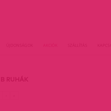
ÚJDONSÁGOK
AKCIÓK
SZÁLLÍTÁS
KAPCS
B RUHÁK
rent)
Utolsó
›
»
oldal