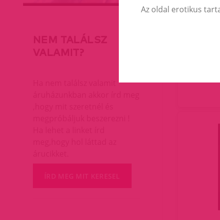
Az oldal erotikus tart
Bo
NEM TALÁLSZ
VALAMIT?
Ha nem találsz valamit
áruházunkban akkor írd meg
,hogy mit szeretnél és
megpróbáljuk beszerezni !
Ha lehet a linket írd
meg,hogy hol láttad az
árucikket.
ÍRD MEG MIT KERESEL