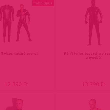
Több típus
fi vizes hatású overall
Férfi teljes test ruha vize
anyagból
12 890 Ft
13 790 Ft