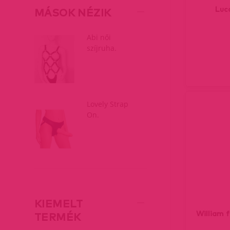
Luc
MÁSOK NÉZIK
Abi női
szíjruha.
Lovely Strap
On.
KIEMELT
William f
TERMÉK