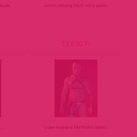
aknak.
Justin strong férfi ruha szett.
13 690 Ft
.
Luke leopard férfiruha szett.