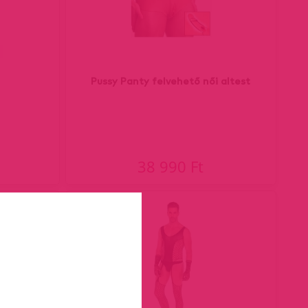
Pussy Panty felvehető női altest
38 990 Ft