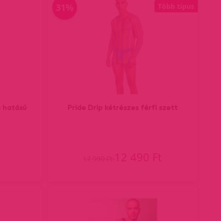
31%
Több típus
s hatású
Pride Drip kétrészes férfi szett
12 490 Ft
17 990 Ft