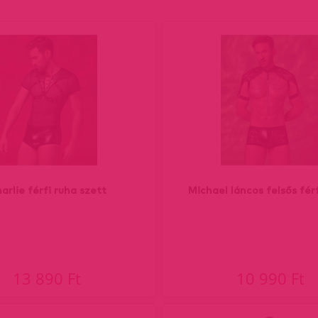
arlie férfi ruha szett
Michael láncos felsős fér
13 890 Ft
10 990 Ft