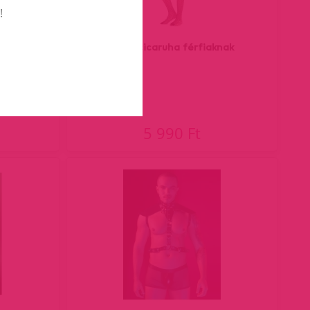
!
knak
Matt cicaruha férfiaknak
5 990 Ft