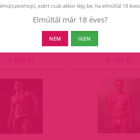
almú(szexshop), ezért csak akkor lépj be, ha elmúltál 18 éves
Elmúltál már 18 éves?
rat férfi ruha,fekete
Harry cicaruha férfia
NEM
IGEN
3 890 Ft
6 190 Ft