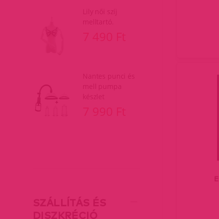
Lily női szíj
melltartó.
7 490 Ft
Nantes punci és
mell pumpa
készlet
7 990 Ft
E
SZÁLLÍTÁS ÉS
DISZKRÉCIÓ