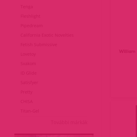
Tenga
Fleshlight
Pipedream
California Exotic Novelties
Fetish Submissive
William 
Lovetoy
Svakom
ID Glide
Satisfyer
Pretty
CHISA
Titan-Gel
További márkák