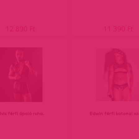
12 890 Ft
11 390 Ft
lvis férfi ápoló ruha.
Edwin férfi katonai sz