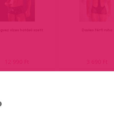
iguez vizes hatású szett
Davies férfi ruha
12 990 Ft
3 690 Ft