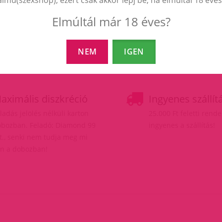
Elmúltál már 18 éves?
NEM
IGEN
aximális diszkréció
Ingyenes szállít
ladás jelölés nélküli karton
25.000 Ft feletti rend
bozban. Feladó: Diamond 99
ingyenes a szállítás!
t., senki nem tudja meg mi
n a dobozban!