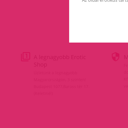
A legnagyobb Erotic
M
Shop
Fe
do
Üzletünk a legnagyobb
Kf
Magyarországon, 3 szinten!
va
Budapest 1077,Baross tér 17.
(Keletinél)