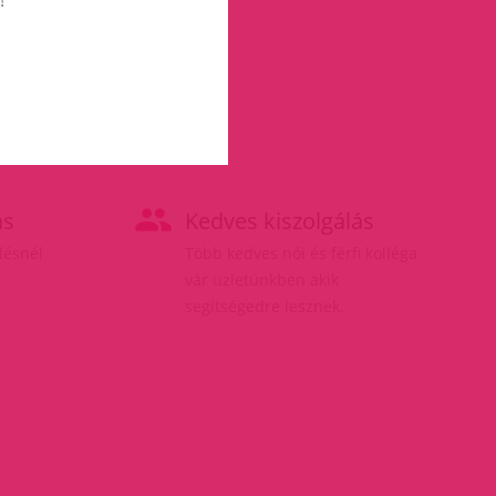
ás
Kedves kiszolgálás
elésnél
Több kedves női és férfi kolléga
vár üzletünkben akik
segítségedre lesznek.