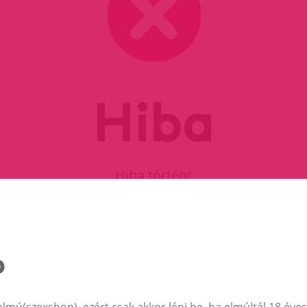
Hiba
Hiba történt
FOLYTASD A VÁSÁRLÁST
almú(szexshop), ezért csak akkor lépj be, ha elmúltál 18 éves