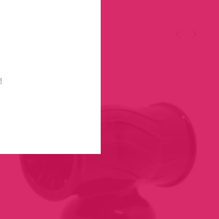
TÉGED
!