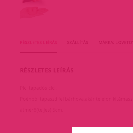
RÉSZLETES LEÍRÁS
SZÁLLÍTÁS
MÁRKA: LOVETO
RÉSZLETES LEÍRÁS
Pici tapadós cici.
Poénból tapaszd fel bárhova,akár telefon kitámaszt
átmérő(teljes):5cm.