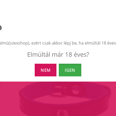
EZEK A TERMÉKEK IS ÉRDEKELHETNEK 
almú(szexshop), ezért csak akkor lépj be, ha elmúltál 18 éves
Elmúltál már 18 éves?
NEM
IGEN