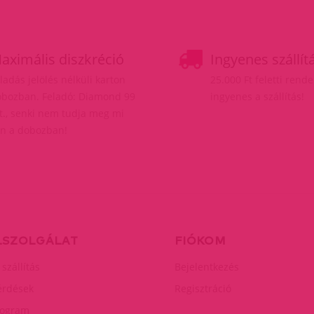
aximális diszkréció
Ingyenes szállít
ladás jelölés nélküli karton
25.000 Ft feletti rend
bozban. Feladó: Diamond 99
ingyenes a szállítás!
t., senki nem tudja meg mi
n a dobozban!
LSZOLGÁLAT
FIÓKOM
 szállítás
Bejelentkezés
érdések
Regisztráció
rogram