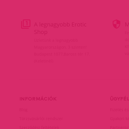
A legnagyobb Erotic
M
Shop
Fe
do
Üzletünk a legnagyobb
Kf
Magyarországon, 3 szinten!
va
Budapest 1077,Baross tér 17.
(Keletinél)
INFORMÁCIÓK
ÜGYFÉ
Blog
Fizetés és
Törzsvásárlói rendszer
Gyakori k
Szerződési feltételek
Partnerp