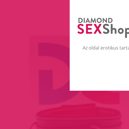
Az oldal erotikus tart