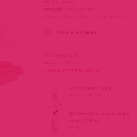
Márka:
Lovetoy
Kategória:
Poén, Ajándék
Raktáron Üzletünkben- Azonnal viheted
Kedvencnek jelölöm
Pici tapadós cici.
cikkszám: 38001-0
Ehhez a termékhez ajánljuk
S8 Toycleaner 150ml.
cikkszám: 36815_0
MizzZee Hyaluronos vízalapú
síkosító,200ml.
200ml