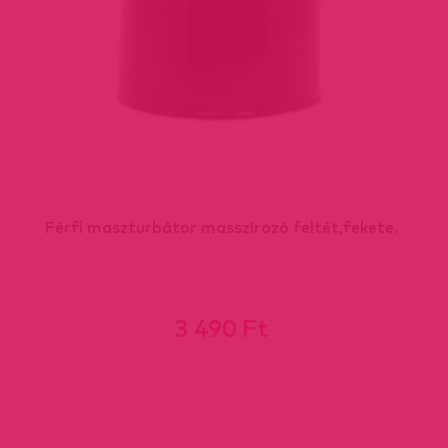
Férfi maszturbátor masszírozó feltét,fekete.
3 490 Ft