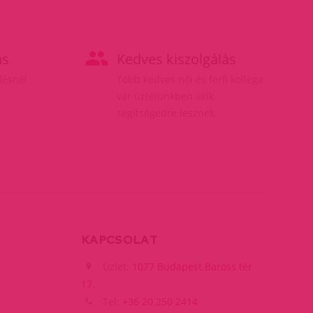
ás
Kedves kiszolgálás
elésnél
Több kedves női és férfi kolléga
vár üzletünkben akik
segítségedre lesznek.
KAPCSOLAT
Üzlet:
1077 Budapest Baross tér
17.
Tel:
+36 20 250 2414